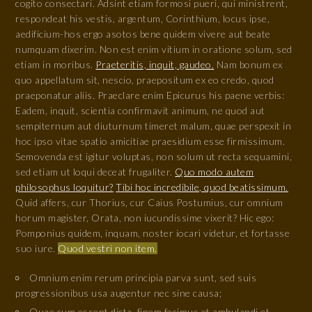
cogito consectari. Adsint etiam formosi pueri, qui ministrent,
respondeat his vestis, argentum, Corinthium, locus ipse,
aedificium-hos ergo asotos bene quidem vivere aut beate
numquam dixerim. Non est enim vitium in oratione solum, sed
etiam in moribus.
Praeteritis, inquit, gaudeo.
Nam bonum ex
quo appellatum sit, nescio, praepositum ex eo credo, quod
praeponatur aliis. Praeclare enim Epicurus his paene verbis:
Eadem, inquit, scientia confirmavit animum, ne quod aut
sempiternum aut diuturnum timeret malum, quae perspexit in
hoc ipso vitae spatio amicitiae praesidium esse firmissimum.
Semovenda est igitur voluptas, non solum ut recta sequamini,
sed etiam ut loqui deceat frugaliter.
Quo modo autem
philosophus loquitur?
Tibi hoc incredibile, quod beatissimum.
Quid affers, cur Thorius, cur Caius Postumius, cur omnium
horum magister, Orata, non iucundissime vixerit? Hic ego:
Pomponius quidem, inquam, noster iocari videtur, et fortasse
suo iure.
Quod vestri non item.
Omnium enim rerum principia parva sunt, sed suis
progressionibus usa augentur nec sine causa;
Quae cum essent dicta, finem fecimus et ambulandi et