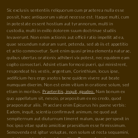
Sic exclusis sententiis reliquorum cum praeterea nulla esse
possit, haec antiquorum valeat necesse est. Itaque multi, cum
in potestate essent hostium aut tyrannorum, multi in
custodia, multi in exillo dolorem suum doctrinae studiis
levaverunt. Non enim actionis aut officii ratio impellit ad ea,
quae secundum naturam sunt, petenda, sed ab iis et appetitio
et actio commovetur. Sunt enim quasi prima elementa naturae,
quibus ubertas orationis adhiberi vix potest, nec equidem eam
cogito consectari. Adsint etiam formosi pueri, qui ministrent,
respondeat his vestis, argentum, Corinthium, locus ipse,
aedificium-hos ergo asotos bene quidem vivere aut beate
numquam dixerim. Non est enim vitium in oratione solum, sed
etiam in moribus.
Praeteritis, inquit, gaudeo.
Nam bonum ex
quo appellatum sit, nescio, praepositum ex eo credo, quod
praeponatur aliis. Praeclare enim Epicurus his paene verbis:
Eadem, inquit, scientia confirmavit animum, ne quod aut
sempiternum aut diuturnum timeret malum, quae perspexit in
hoc ipso vitae spatio amicitiae praesidium esse firmissimum.
Semovenda est igitur voluptas, non solum ut recta sequamini,