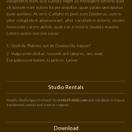
voluptatem illam, qua sublata neget se intellegere omnino quid
sit bonum-eam autem ita persequitur: quae palato percipiatur,
quae auribus; At vero Callipho et post eum Diodorus, cum is
alter voluptatem adamavisset, alter vacuitatem doloris, neuter
honestate carere potuit, quae est a nostris laudata maxime.
Laboro autem non sine causa;
Quid de Platone aut de Democrito loquar?
Vulgo enim dicitur: Iucundi acti labores, nec male
Euripidesconcludam, si potero, Latine;
Studio Rentals
Need a Studio Space to Rent? Visit
MGSTUDIO.com
and ask about in-house
equipment rentals and crew or support.
Download