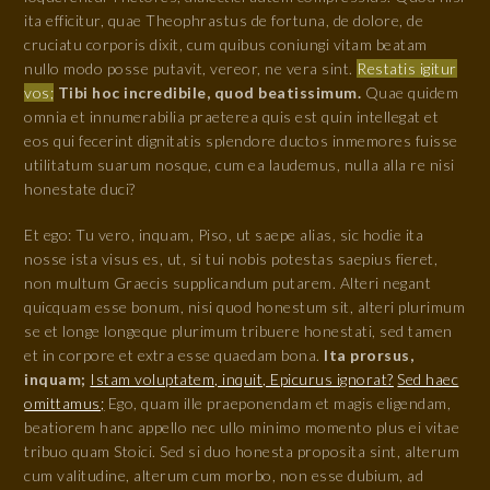
ita efficitur, quae Theophrastus de fortuna, de dolore, de
cruciatu corporis dixit, cum quibus coniungi vitam beatam
nullo modo posse putavit, vereor, ne vera sint.
Restatis igitur
vos;
Tibi hoc incredibile, quod beatissimum.
Quae quidem
omnia et innumerabilia praeterea quis est quin intellegat et
eos qui fecerint dignitatis splendore ductos inmemores fuisse
utilitatum suarum nosque, cum ea laudemus, nulla alla re nisi
honestate duci?
Et ego: Tu vero, inquam, Piso, ut saepe alias, sic hodie ita
nosse ista visus es, ut, si tui nobis potestas saepius fieret,
non multum Graecis supplicandum putarem. Alteri negant
quicquam esse bonum, nisi quod honestum sit, alteri plurimum
se et longe longeque plurimum tribuere honestati, sed tamen
et in corpore et extra esse quaedam bona.
Ita prorsus,
inquam;
Istam voluptatem, inquit, Epicurus ignorat?
Sed haec
omittamus;
Ego, quam ille praeponendam et magis eligendam,
beatiorem hanc appello nec ullo minimo momento plus ei vitae
tribuo quam Stoici. Sed si duo honesta proposita sint, alterum
cum valitudine, alterum cum morbo, non esse dubium, ad