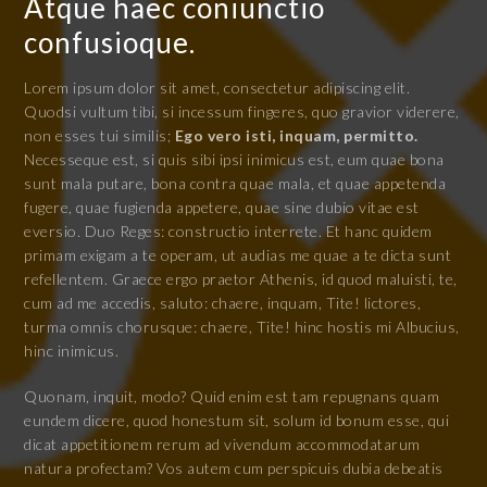
Atque haec coniunctio
confusioque.
Lorem ipsum dolor sit amet, consectetur adipiscing elit.
Quodsi vultum tibi, si incessum fingeres, quo gravior viderere,
non esses tui similis;
Ego vero isti, inquam, permitto.
Necesseque est, si quis sibi ipsi inimicus est, eum quae bona
sunt mala putare, bona contra quae mala, et quae appetenda
fugere, quae fugienda appetere, quae sine dubio vitae est
eversio. Duo Reges: constructio interrete. Et hanc quidem
primam exigam a te operam, ut audias me quae a te dicta sunt
refellentem. Graece ergo praetor Athenis, id quod maluisti, te,
cum ad me accedis, saluto: chaere, inquam, Tite! lictores,
turma omnis chorusque: chaere, Tite! hinc hostis mi Albucius,
hinc inimicus.
Quonam, inquit, modo? Quid enim est tam repugnans quam
eundem dicere, quod honestum sit, solum id bonum esse, qui
dicat appetitionem rerum ad vivendum accommodatarum
natura profectam? Vos autem cum perspicuis dubia debeatis