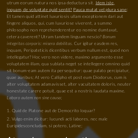
utrum eorum natura nos ipsa deductura sit.
Idem iste,
inquam, de voluptate quid sentit?
Pauca mutat vel plura sane;
Et tamen quid attinet luxuriosis ullam exceptionem dari aut
fingere aliquos, qui, cum luxuriose viverent, a summo
philosopho non reprehenderentur eo nomine dumtaxat,
cetera caverent? Utram tandem linguam nescio?
Bonum
integritas corporis: misera debilitas.
Cur igitur easdem res,
inquam, Peripateticis dicentibus verbum nullum est, quod non
intellegatur? Hoc vero non videre, maximo argumento esse
voluptatem illam, qua sublata neget se intellegere omnino quid
sit bonum-eam autem ita persequitur: quae palato percipiatur,
quae auribus; At vero Callipho et post eum Diodorus, cum is
alter voluptatem adamavisset, alter vacuitatem doloris, neuter
honestate carere potuit, quae est a nostris laudata maxime.
Laboro autem non sine causa;
Quid de Platone aut de Democrito loquar?
Vulgo enim dicitur: Iucundi acti labores, nec male
Euripidesconcludam, si potero, Latine;