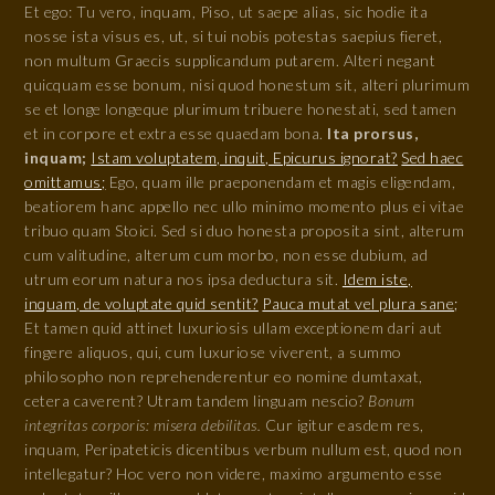
Et ego: Tu vero, inquam, Piso, ut saepe alias, sic hodie ita
nosse ista visus es, ut, si tui nobis potestas saepius fieret,
non multum Graecis supplicandum putarem. Alteri negant
quicquam esse bonum, nisi quod honestum sit, alteri plurimum
se et longe longeque plurimum tribuere honestati, sed tamen
et in corpore et extra esse quaedam bona.
Ita prorsus,
inquam;
Istam voluptatem, inquit, Epicurus ignorat?
Sed haec
omittamus;
Ego, quam ille praeponendam et magis eligendam,
beatiorem hanc appello nec ullo minimo momento plus ei vitae
tribuo quam Stoici. Sed si duo honesta proposita sint, alterum
cum valitudine, alterum cum morbo, non esse dubium, ad
utrum eorum natura nos ipsa deductura sit.
Idem iste,
inquam, de voluptate quid sentit?
Pauca mutat vel plura sane;
Et tamen quid attinet luxuriosis ullam exceptionem dari aut
fingere aliquos, qui, cum luxuriose viverent, a summo
philosopho non reprehenderentur eo nomine dumtaxat,
cetera caverent? Utram tandem linguam nescio?
Bonum
integritas corporis: misera debilitas.
Cur igitur easdem res,
inquam, Peripateticis dicentibus verbum nullum est, quod non
intellegatur? Hoc vero non videre, maximo argumento esse