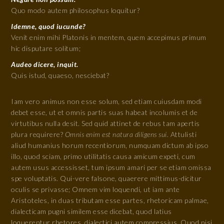
Quo modo autem philosophus loquitur?
Idemne, quod iucunde?
Venit enim mihi Platonis in mentem, quem accepimus primum
hic disputare solitum;
Audeo dicere, inquit.
Quis istud, quaeso, nesciebat?
Iam vero animus non esse solum, sed etiam cuiusdam modi
debet esse, ut et omnis partis suas habeat incolumis et de
virtutibus nulla desit. Sed quid attinet de rebus tam apertis
plura requirere?
Omnis enim est natura diligens sui.
Attulisti
aliud humanius horum recentiorum, numquam dictum ab ipso
illo, quod sciam, primo utilitatis causa amicum expeti, cum
autem usus accessisset, tum ipsum amari per se etiam omissa
spe voluptatis. Qui-vere falsone, quaerere mittimus-dicitur
oculis se privasse; Omnem vim loquendi, ut iam ante
Aristoteles, in duas tributam esse partes, rhetoricam palmae,
dialecticam pugni similem esse dicebat, quod latius
loquerentur rhetores, dialectici autem compressius. Quod nisi