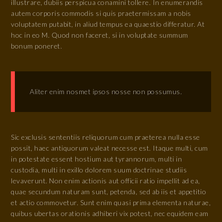
illustrare, dubiis perspicua conamini tollere. In enumerandis
autem corporis commodis si quis praetermissam a nobis
voluptatem putabit, in aliud tempus ea quaestio differatur. At
hoc in eo M. Quod non faceret, si in voluptate summum
bonum poneret.
Aliter enim nosmet ipsos nosse non possumus.
Sic exclusis sententiis reliquorum cum praeterea nulla esse
possit, haec antiquorum valeat necesse est. Itaque multi, cum
in potestate essent hostium aut tyrannorum, multi in
custodia, multi in exillo dolorem suum doctrinae studiis
levaverunt. Non enim actionis aut officii ratio impellit ad ea,
quae secundum naturam sunt, petenda, sed ab iis et appetitio
et actio commovetur. Sunt enim quasi prima elementa naturae,
quibus ubertas orationis adhiberi vix potest, nec equidem eam