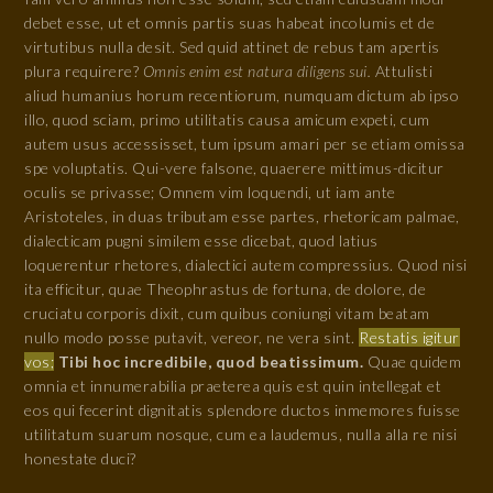
debet esse, ut et omnis partis suas habeat incolumis et de
virtutibus nulla desit. Sed quid attinet de rebus tam apertis
plura requirere?
Omnis enim est natura diligens sui.
Attulisti
aliud humanius horum recentiorum, numquam dictum ab ipso
illo, quod sciam, primo utilitatis causa amicum expeti, cum
autem usus accessisset, tum ipsum amari per se etiam omissa
spe voluptatis. Qui-vere falsone, quaerere mittimus-dicitur
oculis se privasse; Omnem vim loquendi, ut iam ante
Aristoteles, in duas tributam esse partes, rhetoricam palmae,
dialecticam pugni similem esse dicebat, quod latius
loquerentur rhetores, dialectici autem compressius. Quod nisi
ita efficitur, quae Theophrastus de fortuna, de dolore, de
cruciatu corporis dixit, cum quibus coniungi vitam beatam
nullo modo posse putavit, vereor, ne vera sint.
Restatis igitur
vos;
Tibi hoc incredibile, quod beatissimum.
Quae quidem
omnia et innumerabilia praeterea quis est quin intellegat et
eos qui fecerint dignitatis splendore ductos inmemores fuisse
utilitatum suarum nosque, cum ea laudemus, nulla alla re nisi
honestate duci?