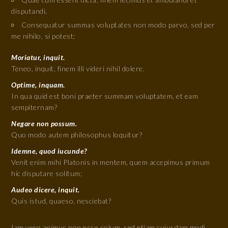
disputandi.
Consequatur summas voluptates non modo parvo, sed per
me nihilo, si potest;
Moriatur, inquit.
Teneo, inquit, finem illi videri nihil dolere.
Optime, inquam.
In qua quid est boni praeter summam voluptatem, et eam
sempiternam?
Negare non possum.
Quo modo autem philosophus loquitur?
Idemne, quod iucunde?
Venit enim mihi Platonis in mentem, quem accepimus primum
hic disputare solitum;
Audeo dicere, inquit.
Quis istud, quaeso, nesciebat?
Iam vero animus non esse solum, sed etiam cuiusdam modi