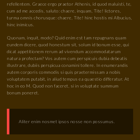
refellentem. Graece ergo praetor Athenis, id quod maluisti, te,
cum ad me accedis, saluto: chaere, inquam, Tite! lictores,
turma omnis chorusque: chaere, Tite! hinc hostis mi Albucius,
hinc inimicus.
Quonam, inquit, modo? Quid enim est tam repugnans quam
eundem dicere, quod honestum sit, solum id bonum esse, qui
dicat appetitionem rerum ad vivendum accommodatarum
natura profectam? Vos autem cum perspicuis dubia debeatis
illustrare, dubiis perspicua conamini tollere. In enumerandis
autem corporis commodis si quis praetermissam a nobis
voluptatem putabit, in aliud tempus ea quaestio differatur. At
hoc in eo M. Quod non faceret, si in voluptate summum
bonum poneret.
Aliter enim nosmet ipsos nosse non possumus.