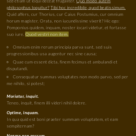
sed etiam ut loqui deceat frugaliter.
Quo modo autem
philosophus loquitur?
Tibi hoc incredibile, quod beatissimum.
Quid affers, cur Thorius, cur Caius Postumius, cur omnium
horum magister, Orata, non iucundissime vixerit? Hic ego:
Pomponius quidem, inquam, noster iocari videtur, et fortasse
suo iure.
Quod vestri non item.
Omnium enim rerum principia parva sunt, sed suis
progressionibus usa augentur nec sine causa;
Quae cum essent dicta, finem fecimus et ambulandi et
disputandi.
Consequatur summas voluptates non modo parvo, sed per
me nihilo, si potest;
Moriatur, inquit.
Teneo, inquit, finem illi videri nihil dolere.
Optime, inquam.
In qua quid est boni praeter summam voluptatem, et eam
sempiternam?
Negare non possum.